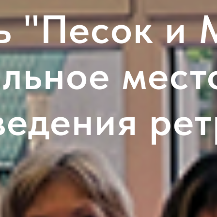
ь "Песок и 
льное мест
ведения рет