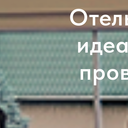
Отел
идеа
про