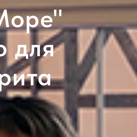
Море"
о для
рита